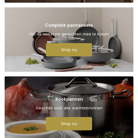
Complete pannensets
Om de lekkerste gerechten mee te koken
Shop nu
Kookpannen
Geschikt voor alle warmtebronnen
Shop nu