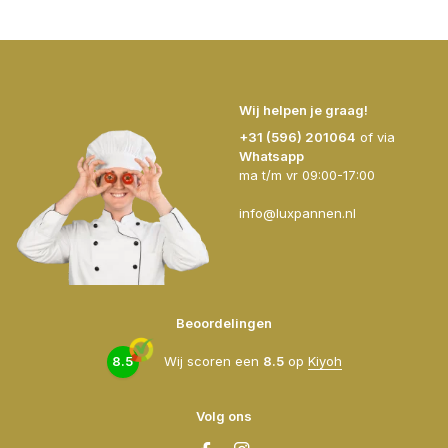
Wij helpen je graag!
+31 (596) 201064
of via
Whatsapp
ma t/m vr 09:00-17:00
info@luxpannen.nl
Beoordelingen
8.5
Wij scoren een
8.5
op
Kiyoh
Volg ons