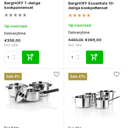
BergHOFF 7-delige
BergHOFF Essentials 10-
kookpannenset
delige kookpottenset
Op voorraad
Op voorraad
Deliverytime
Deliverytime
€459,00
€369,00
€359,00
Incl. btw
Incl. btw
Sale 9%
Sale 41%
Eva Solo