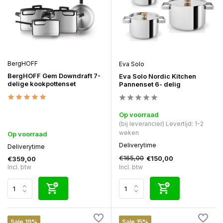
BergHOFF
Eva Solo
BergHOFF Gem Downdraft 7-
Eva Solo Nordic Kitchen
delige kookpottenset
Pannenset 6- delig
Op voorraad
(bij leverancier) Levertijd: 1-2
weken
Op voorraad
Deliverytime
Deliverytime
€165,00
€150,00
€359,00
Incl. btw
Incl. btw
Sale 19%
Sale 15%