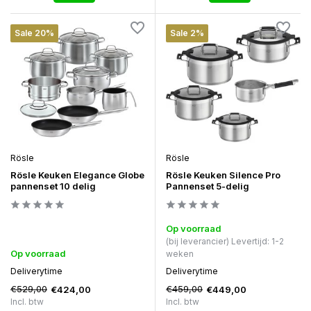
Sale 20%
Sale 2%
Rösle
Rösle
Rösle Keuken Elegance Globe
Rösle Keuken Silence Pro
pannenset 10 delig
Pannenset 5-delig
Op voorraad
(bij leverancier) Levertijd: 1-2
Op voorraad
weken
Deliverytime
Deliverytime
€529,00
€459,00
€424,00
€449,00
Incl. btw
Incl. btw