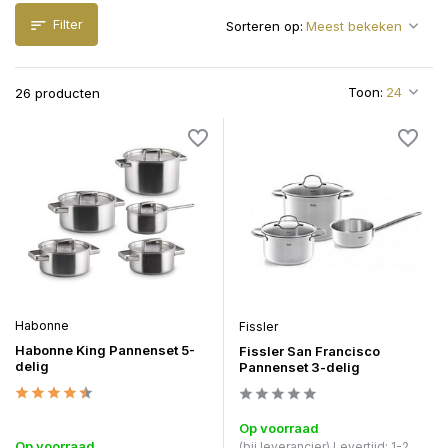
Filter
Sorteren op:
Toon:
26 producten
Habonne
Fissler
Habonne King Pannenset 5-
Fissler San Francisco
delig
Pannenset 3-delig
Op voorraad
Op voorraad
(bij leverancier) Levertijd: 1-2