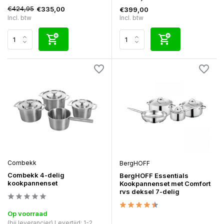
€424,95
€335,00
€399,00
Incl. btw
Incl. btw
Combekk
BergHOFF
Combekk 4-delig
BergHOFF Essentials
kookpannenset
Kookpannenset met Comfort
rvs deksel 7-delig
Op voorraad
(bij leverancier) Levertijd: 1-2