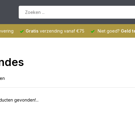
evering
Gratis
verzending vanaf €75
Niet goed?
Geld t
ndes
ten
ucten gevonden!...