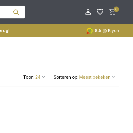
0
erug!
8.5
@
Kiyoh
Account aanmaken
Account aanmaken
Toon:
Sorteren op: