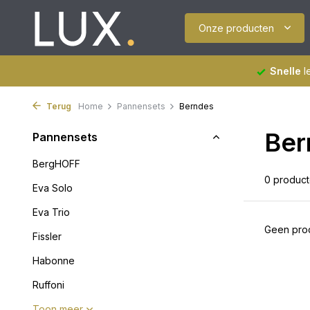
Onze producten
Snelle
l
Terug
Home
Pannensets
Berndes
Ber
Pannensets
BergHOFF
0 produc
Eva Solo
Eva Trio
Geen prod
Fissler
Habonne
Ruffoni
Toon meer