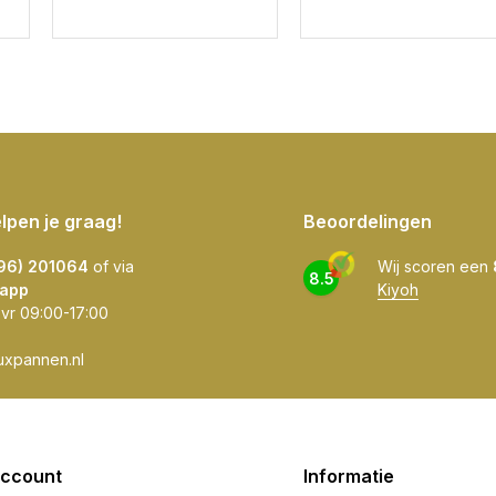
elpen je graag!
Beoordelingen
596) 201064
of via
Wij scoren een
8.5
app
Kiyoh
 vr 09:00-17:00
uxpannen.nl
account
Informatie