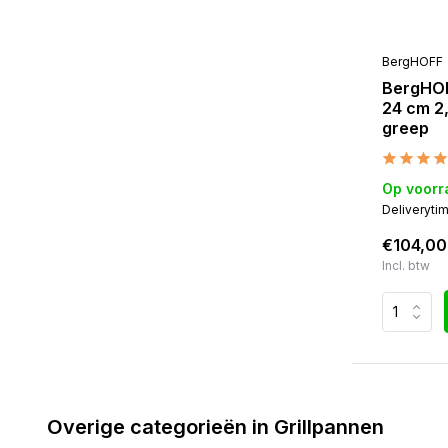
Kleur
BergHOFF
Zwart
(5)
BergHOF
24 cm 2
Zilver
(1)
greep
Kookplaat
Op voorr
Elektrisch
(5)
Deliveryti
Gas
(5)
€104,00
Inductie
(5)
Incl. btw
Keramisch
(5)
Overige categorieën in Grillpannen