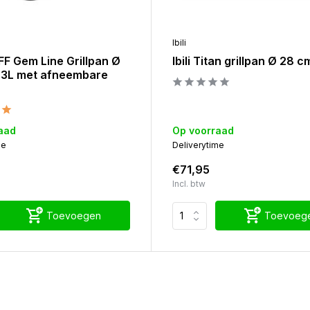
Ibili
F Gem Line Grillpan Ø
Ibili Titan grillpan Ø 28 c
,3L met afneembare
aad
Op voorraad
me
Deliverytime
€71,95
Incl. btw
Toevoegen
Toevoeg