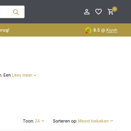
0
erug!
8.5
@
Kiyoh
Account aanmaken
Account aanmaken
en. Een
Lees meer
Toon:
Sorteren op: