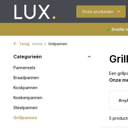
Onze producten
Snelle
l
Terug
Home
Grillpannen
Gri
Categorieën
Pannensets
Een grill
Braadpannen
Onze m
Kookpannen
Koekenpannen
Steelpannen
Grillpannen
5 produc