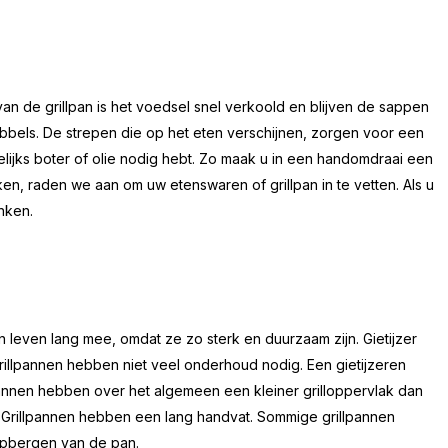
van de grillpan is het voedsel snel verkoold en blijven de sappen
bbels. De strepen die op het eten verschijnen, zorgen voor een
elijks boter of olie nodig hebt. Zo maak u in een handomdraai een
iken, raden we aan om uw etenswaren of grillpan in te vetten. Als u
inken.
 leven lang mee, omdat ze zo sterk en duurzaam zijn. Gietijzer
Grillpannen hebben niet veel onderhoud nodig. Een gietijzeren
llpannen hebben over het algemeen een kleiner grilloppervlak dan
n. Grillpannen hebben een lang handvat. Sommige grillpannen
 opbergen van de pan.