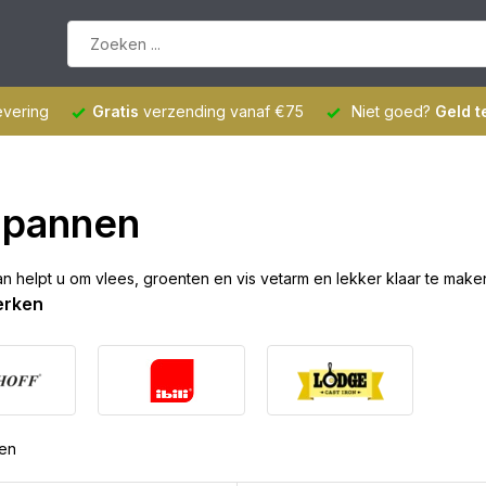
evering
Gratis
verzending vanaf €75
Niet goed?
Geld t
llpannen
pan helpt u om vlees, groenten en vis vetarm en lekker klaar te mak
erken
ten