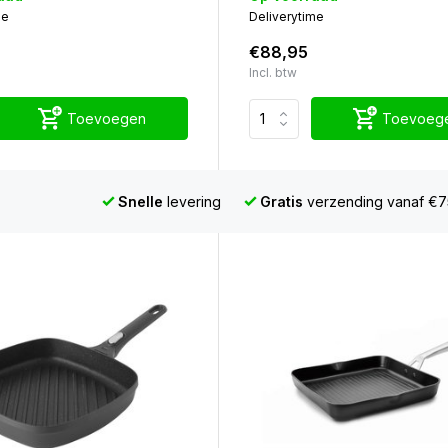
me
Deliverytime
€88,95
Incl. btw
Toevoegen
Toevoeg
Snelle
levering
Gratis
verzending vanaf €7