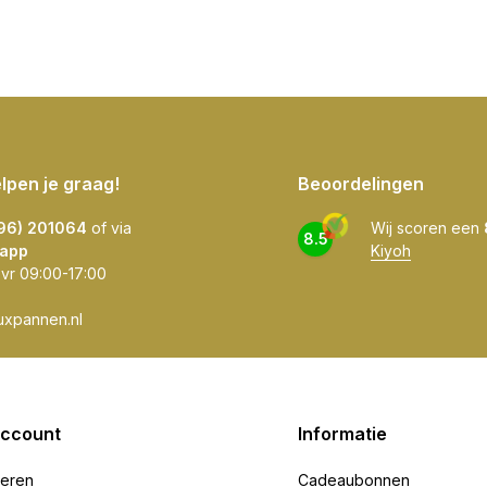
elpen je graag!
Beoordelingen
596) 201064
of via
Wij scoren een
8.5
app
Kiyoh
 vr 09:00-17:00
uxpannen.nl
account
Informatie
reren
Cadeaubonnen