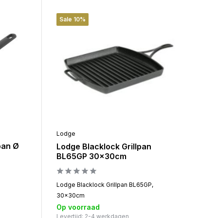
Sale 10%
Lodge
pan Ø
Lodge Blacklock Grillpan
BL65GP 30x30cm
Lodge Blacklock Grillpan BL65GP,
30x30cm
Op voorraad
Levertijd: 2-4 werkdagen