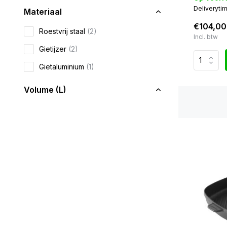
Deliveryti
Materiaal
€104,00
Roestvrij staal
(2)
Incl. btw
Gietijzer
(2)
Gietaluminium
(1)
Volume (L)
1,8 - 2,5 L
(1)
3 - 3,5 L
(1)
Diameter
22 - 25.5 cm
(1)
25.5 - 28 cm
(3)
28 - 30 cm
(1)
30 - 31 cm
(1)