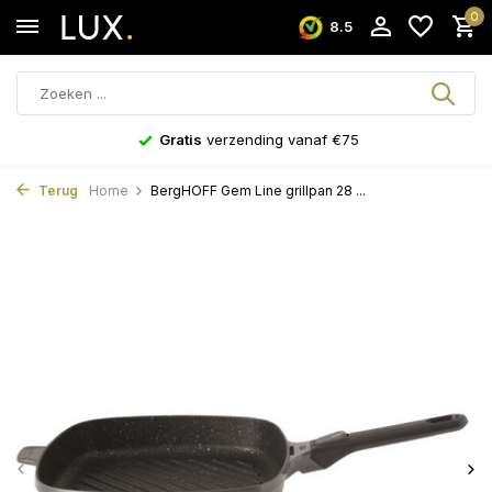
0
8.5
Gratis
verzending vanaf €75
Terug
Home
BergHOFF Gem Line grillpan 28 ...