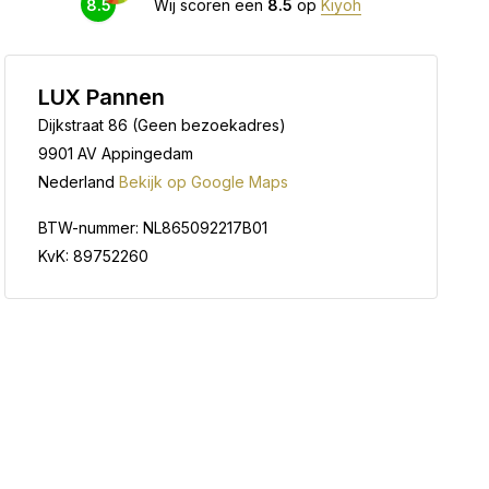
8.5
Wij scoren een
8.5
op
Kiyoh
LUX Pannen
Dijkstraat 86 (Geen bezoekadres)
9901 AV Appingedam
Nederland
Bekijk op Google Maps
BTW-nummer: NL865092217B01
KvK: 89752260