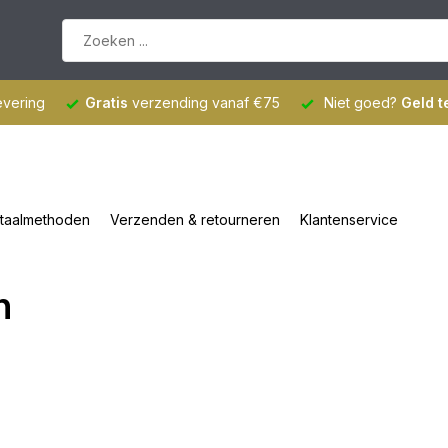
evering
Gratis
verzending vanaf €75
Niet goed?
Geld t
taalmethoden
Verzenden & retourneren
Klantenservice
n