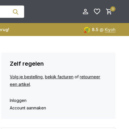
0
erug!
8.5
@
Kiyoh
Zelf regelen
Account aanmaken
Account aanmaken
Volg je bestelling
,
bekijk facturen
of
retourneer
een artikel
.
Inloggen
Account aanmaken