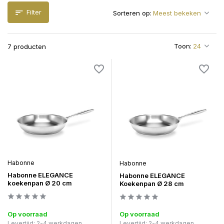
Filter
Sorteren op:
Toon:
7 producten
Habonne
Habonne
Habonne ELEGANCE
Habonne ELEGANCE
koekenpan Ø 20 cm
Koekenpan Ø 28 cm
Op voorraad
Op voorraad
Levertijd: 2-4 werkdagen
Levertijd: 2-4 werkdagen