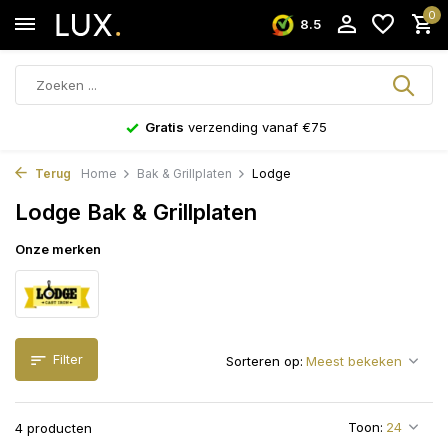
0
8.5
Gratis
verzending vanaf €75
Terug
Home
Bak & Grillplaten
Lodge
Lodge Bak & Grillplaten
Onze merken
Filter
Sorteren op:
Toon:
4 producten