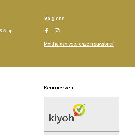
Volg ons
8.5
op
Meld je aan voor onze nieuwsbrief
Keurmerken