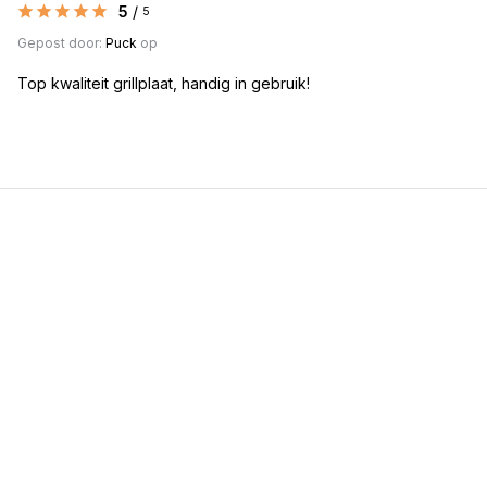
5
/
5
Gepost door:
Puck
op
Top kwaliteit grillplaat, handig in gebruik!