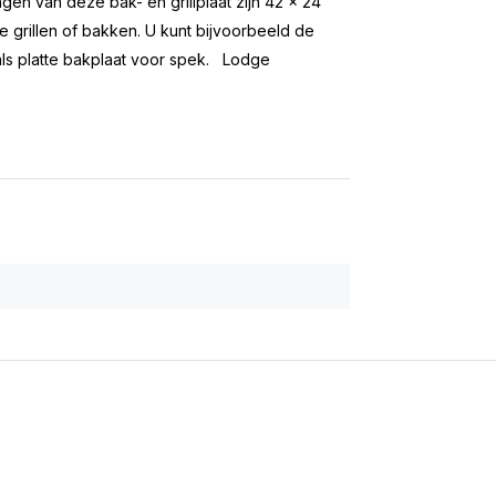
ngen van deze bak- en grillplaat zijn 42 x 24
te grillen of bakken. U kunt bijvoorbeeld de
f als platte bakplaat voor spek. Lodge