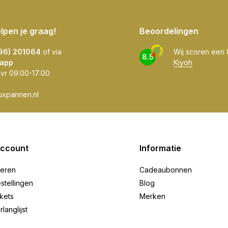
elpen je graag!
Beoordelingen
596) 201064
of via
Wij scoren een
8.5
app
Kiyoh
 vr 09:00-17:00
uxpannen.nl
account
Informatie
reren
Cadeaubonnen
stellingen
Blog
ckets
Merken
rlanglijst