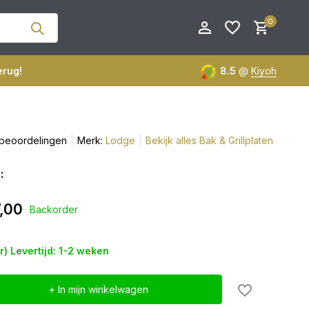
0
erug!
8.5
@
Kiyoh
 beoordelingen
Merk:
Lodge
Bekijk alles Bak & Grillplaten
Account aanmaken
Account aanmaken
:
,00
Backorder
er) Levertijd: 1-2 weken
+ In mijn winkelwagen