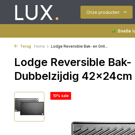
Onze producten
Snelle
l
Terug
Home
Lodge Reversible Bak- en Grill...
Lodge Reversible Bak- e
Dubbelzijdig 42x24cm
10% sale