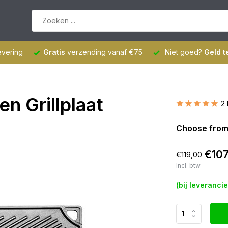
evering
Gratis
verzending vanaf €75
Niet goed?
Geld t
n Grillplaat
2
Choose from
€107
€119,00
Incl. btw
(bij leveranci