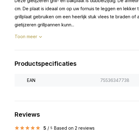
Deze gietijzeren grill- en bakplaat is dubbelzijdig. De afmeti
cm. De plaat is ideaal om op uw fornuis te leggen en lekker 
grillplaat gebruiken om een ​​heerlijk stuk vlees te braden o
gietijzeren grillpannen kunn...
Toon meer
Productspecificaties
EAN
75536347738
Reviews
5
/
Based on 2 reviews
5