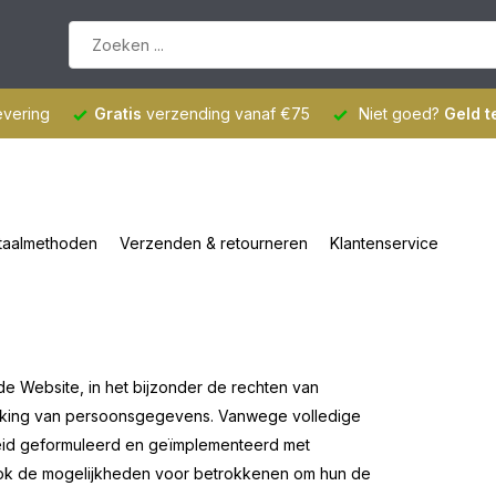
evering
Gratis
verzending vanaf €75
Niet goed?
Geld t
taalmethoden
Verzenden & retourneren
Klantenservice
 Website, in het bijzonder de rechten van
rking van persoonsgegevens. Vanwege volledige
leid geformuleerd en geïmplementeerd met
sook de mogelijkheden voor betrokkenen om hun de