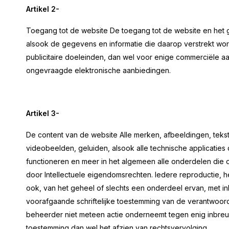
Artikel 2-
Toegang tot de website De toegang tot de website en het geb
alsook de gegevens en informatie die daarop verstrekt wor
publicitaire doeleinden, dan wel voor enige commerciële aa
ongevraagde elektronische aanbiedingen.
Artikel 3-
De content van de website Alle merken, afbeeldingen, teksten
videobeelden, geluiden, alsook alle technische applicaties
functioneren en meer in het algemeen alle onderdelen die op
door Intellectuele eigendomsrechten. Iedere reproductie, h
ook, van het geheel of slechts een onderdeel ervan, met in
voorafgaande schriftelijke toestemming van de verantwoorde
beheerder niet meteen actie onderneemt tegen enig inbreuk
toestemming dan wel het afzien van rechtsvervolging.