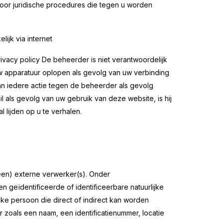
 voor juridische procedures die tegen u worden
ijk via internet
acy policy De beheerder is niet verantwoordelijk
w apparatuur oplopen als gevolg van uw verbinding
an iedere actie tegen de beheerder als gevolg
l als gevolg van uw gebruik van deze website, is hij
l lijden op u te verhalen.
en) externe verwerker(s). Onder
 geïdentificeerde of identificeerbare natuurlijke
jke persoon die direct of indirect kan worden
r zoals een naam, een identificatienummer, locatie