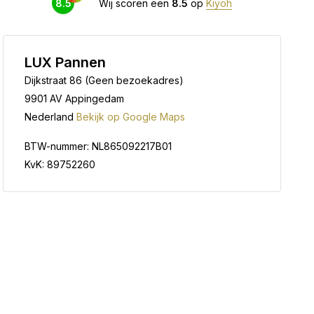
8.5
Wij scoren een
8.5
op
Kiyoh
LUX Pannen
Dijkstraat 86 (Geen bezoekadres)
9901 AV Appingedam
Nederland
Bekijk op Google Maps
BTW-nummer: NL865092217B01
KvK: 89752260