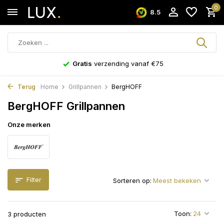
0
8.5
Gratis
verzending vanaf €75
Terug
Home
Grillpannen
BergHOFF
BergHOFF Grillpannen
Onze merken
Filter
Sorteren op:
Toon:
3 producten