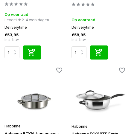
Op voorraad
Op voorraad
Levertijd: 2-4 werkdagen
Deliverytime
Deliverytime
€53,95
€58,95
Incl. btw
Incl. btw
Habonne
Habonne
Habonne ROYAL hapjespan -
Habonne ECOVITE Forte