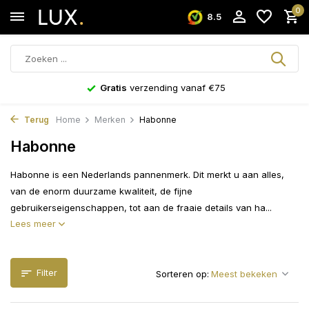
0
8.5
Niet goed?
Geld terug!
Terug
Home
Merken
Habonne
Habonne
Habonne is een Nederlands pannenmerk. Dit merkt u aan alles,
van de enorm duurzame kwaliteit, de fijne
gebruikerseigenschappen, tot aan de fraaie details van ha...
Lees meer
Filter
Sorteren op: