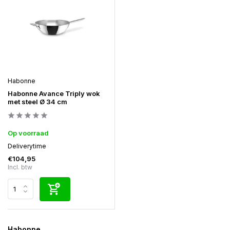
Habonne
Habonne Avance Triply wok
met steel Ø 34 cm
Op voorraad
Deliverytime
€104,95
Incl. btw
Habonne