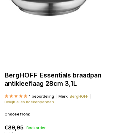
BergHOFF Essentials braadpan
antikleeflaag 28cm 3,1L
1 beoordeling
Merk:
BergHOFF
Bekijk alles Koekenpannen
Choose from:
€89,95
Backorder