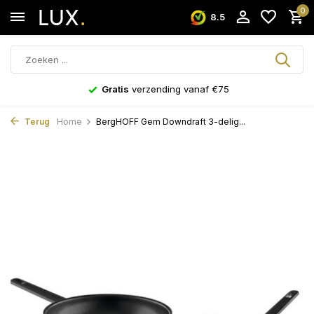
0
8.5
Gratis
verzending vanaf €75
Terug
Home
BergHOFF Gem Downdraft 3-delig...