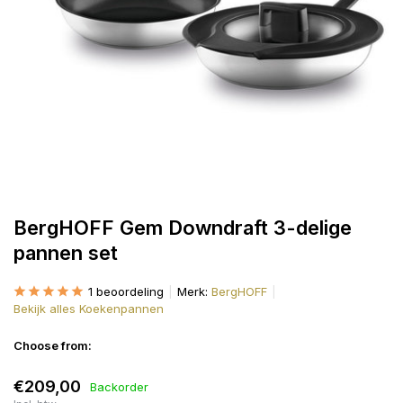
BergHOFF Gem Downdraft 3-delige
pannen set
1 beoordeling
Merk:
BergHOFF
Bekijk alles Koekenpannen
Choose from:
€209,00
Backorder