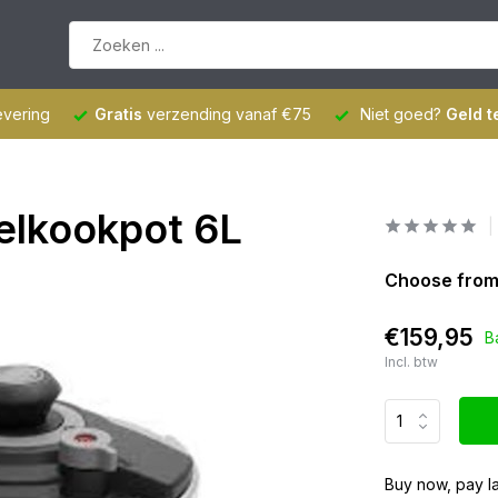
evering
Gratis
verzending vanaf €75
Niet goed?
Geld t
elkookpot 6L
Choose from
€159,95
B
Incl. btw
Buy now, pay la