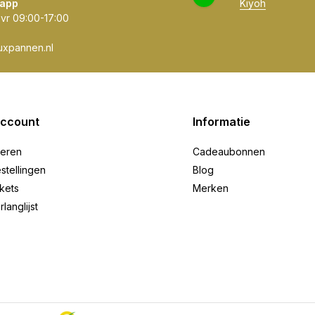
app
Kiyoh
 vr 09:00-17:00
uxpannen.nl
account
Informatie
reren
Cadeaubonnen
stellingen
Blog
ckets
Merken
rlanglijst