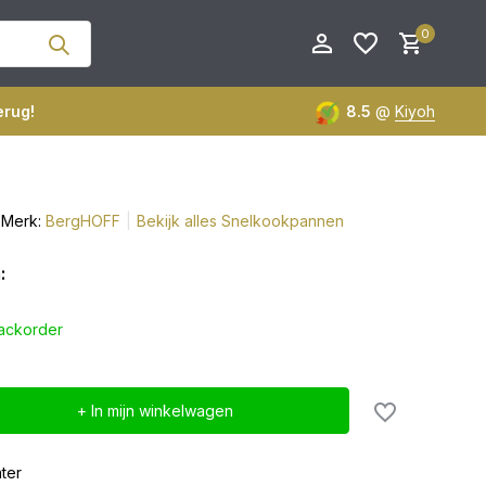
0
erug!
8.5
@
Kiyoh
Merk:
BergHOFF
Bekijk alles Snelkookpannen
Account aanmaken
Account aanmaken
:
ackorder
+ In mijn winkelwagen
ter