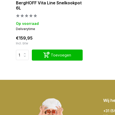
BergHOFF Vita Line Snelkookpot
6L
Op voorraad
Deliverytime
€159,95
Incl. btw
Toevoegen
Wij h
+31 (