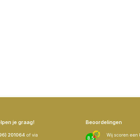
elpen je graag!
Beoordelingen
596) 201064
of via
Wij scoren een
8.5