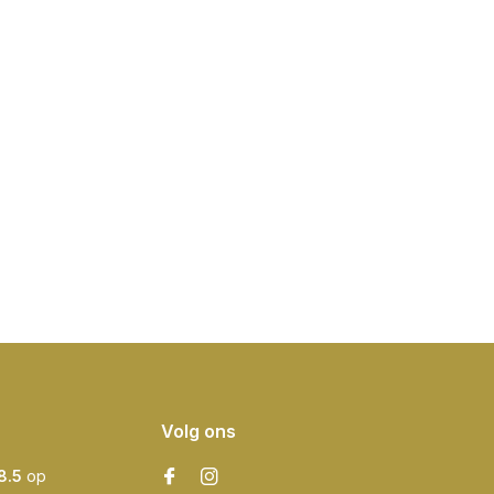
Volg ons
8.5
op