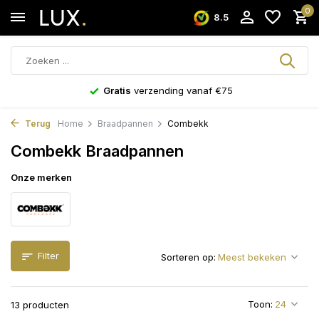
0
8.5
Gratis
verzending vanaf €75
Terug
Home
Braadpannen
Combekk
Combekk Braadpannen
Onze merken
Filter
Sorteren op:
Toon:
13 producten