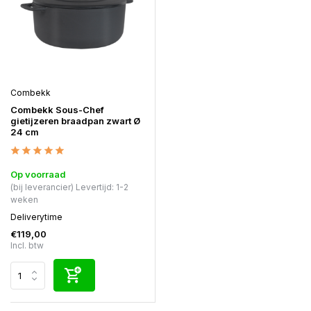
Combekk
Combekk Sous-Chef
gietijzeren braadpan zwart Ø
24 cm
Op voorraad
(bij leverancier) Levertijd: 1-2
weken
Deliverytime
€119,00
Incl. btw