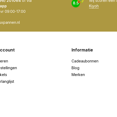
596) 201064
of via
Wij scoren een
8.5
app
Kiyoh
 vr 09:00-17:00
uxpannen.nl
account
Informatie
reren
Cadeaubonnen
stellingen
Blog
ckets
Merken
rlanglijst