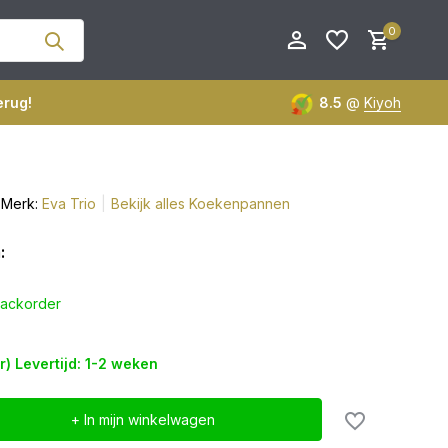
0
erug!
8.5
@
Kiyoh
Merk:
Eva Trio
Bekijk alles Koekenpannen
Account aanmaken
Account aanmaken
:
ackorder
er) Levertijd: 1-2 weken
+ In mijn winkelwagen