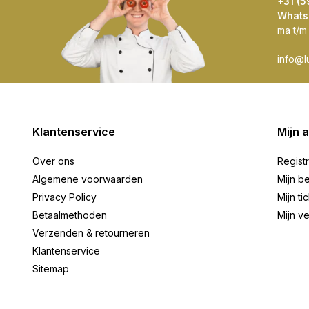
+31 (
Whats
ma t/m
info@l
Klantenservice
Mijn 
Over ons
Regist
Algemene voorwaarden
Mijn be
Privacy Policy
Mijn ti
Betaalmethoden
Mijn ve
Verzenden & retourneren
Klantenservice
Sitemap