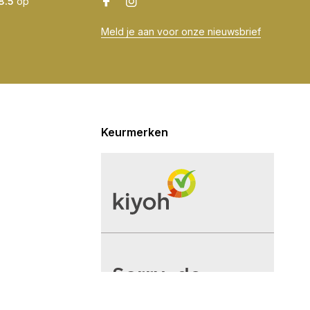
8.5
op
Meld je aan voor onze nieuwsbrief
Keurmerken