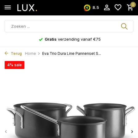
0
8.5
Gratis
verzending vanaf €75
Terug
Home
Eva Trio Dura Line Pannenset S...
4% sale