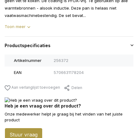
geen vet te koken. De coating is PFOA-vrij. Te gebruiken op alle
warmtebronnen - alsook inductie. Deze pan is helaas niet
vaatwasmachinebestendig. De set bevat...
Toon meer
Productspecificaties
Artikelnummer
256372
EAN
5706631178204
Aan verlanglijst toevoegen
Delen
Heb je een vraag over dit product?
Onze medewerker helpt je graag bij het vinden van het juiste
product
Stuur vraag