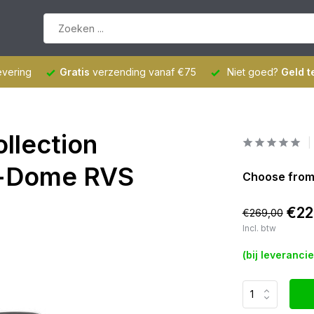
evering
Gratis
verzending vanaf €75
Niet goed?
Geld t
ollection
h-Dome RVS
Choose from
€22
€269,00
Incl. btw
(bij leveranci