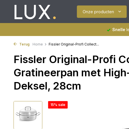
Onze producten
Snelle
l
Terug
Home
Fissler Original-Profi Collect...
Fissler Original-Profi C
Gratineerpan met Hig
Deksel, 28cm
15% sale