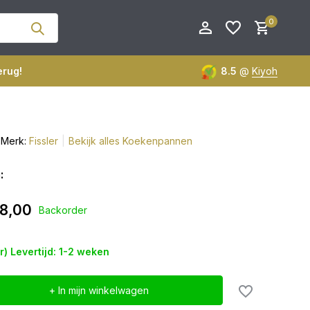
0
erug!
8.5
@
Kiyoh
Merk:
Fissler
Bekijk alles Koekenpannen
Account aanmaken
Account aanmaken
:
8,00
Backorder
er) Levertijd: 1-2 weken
+ In mijn winkelwagen