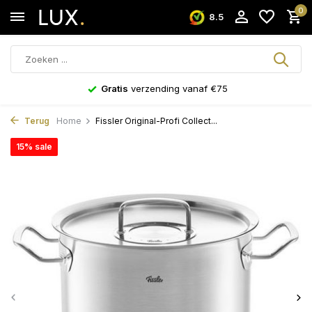
0
8.5
Gratis
verzending vanaf €75
Terug
Home
Fissler Original-Profi Collect...
15% sale