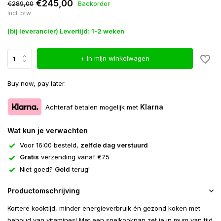
€245,00
€289,00
Backorder
Incl. btw
(bij leverancier) Levertijd: 1-2 weken
+ In mijn winkelwagen
Buy now, pay later
Klarna
Achteraf betalen mogelijk met
Wat kun je verwachten
Voor 16:00 besteld,
zelfde dag verstuurd
Gratis
verzending vanaf €75
Niet goed?
Geld
terug!
Productomschrijving
Kortere kooktijd, minder energieverbruik én gezond koken met
behoud van vitamines! Met een snelkookpan zet je in mum van tijd