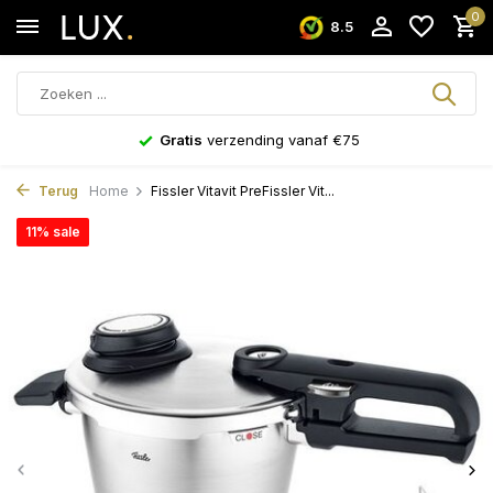
0
8.5
Gratis
verzending vanaf €75
Terug
Home
Fissler Vitavit PreFissler Vit...
11% sale