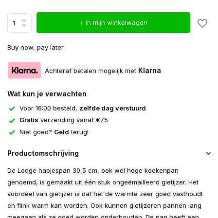
+ In mijn winkelwagen
Buy now, pay later
Klarna
Achteraf betalen mogelijk met
Wat kun je verwachten
Voor 16:00 besteld,
zelfde dag verstuurd
Gratis
verzending vanaf €75
Niet goed?
Geld
terug!
Productomschrijving
De Lodge hapjespan 30,5 cm, ook wel hoge koekenpan
genoemd, is gemaakt uit één stuk ongeëmailleerd gietijzer. Het
voordeel van gietijzer is dat het de warmte zeer goed vasthoudt
en flink warm kan worden. Ook kunnen gietijzeren pannen lang
meegaan als ze goed worden onderhouden. De pan heeft een