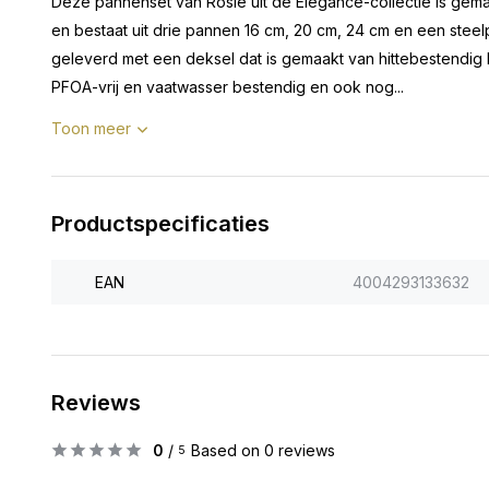
Deze pannenset van Rösle uit de Elegance-collectie is gema
en bestaat uit drie pannen 16 cm, 20 cm, 24 cm en een ste
geleverd met een deksel dat is gemaakt van hittebestendig kwa
PFOA-vrij en vaatwasser bestendig en ook nog...
Toon meer
Productspecificaties
EAN
4004293133632
Reviews
0
/
Based on 0 reviews
5