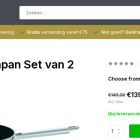
evering
Gratis
verzending vanaf €75
Niet goed?
Geld t
pan Set van 2
Choose from
€13
€149,00
Incl. btw
(bij leveranci