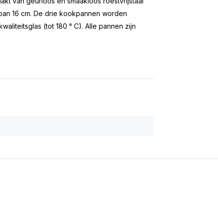
akt van geurloos en smaakloos roestvrijstaal
elpan 16 cm. De drie kookpannen worden
liteitsglas (tot 180 ° C). Alle pannen zijn