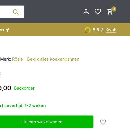
0
erug!
8.5
@
Kiyoh
Merk:
Rösle
Bekijk alles Koekenpannen
Account aanmaken
Account aanmaken
:
9,00
Backorder
er) Levertijd: 1-2 weken
+ In mijn winkelwagen