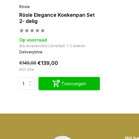
Rösle
Rösle Elegance Koekenpan Set
2- delig
Op voorraad
(bij leverancier) Levertijd: 1-2 weken
Deliverytime
€139,00
€149,00
Incl. btw
Toevoegen
Wij h