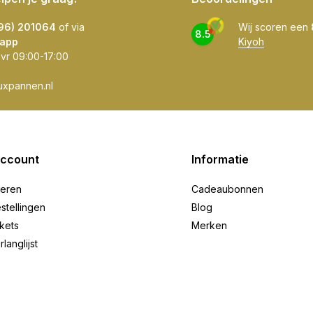
596) 201064
of via
Wij scoren een
8.5
app
Kiyoh
 vr 09:00-17:00
uxpannen.nl
account
Informatie
reren
Cadeaubonnen
stellingen
Blog
ckets
Merken
rlanglijst