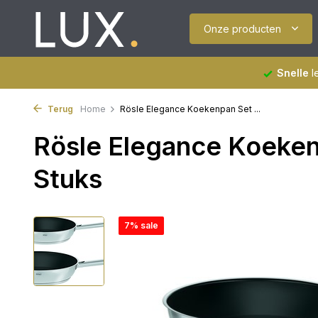
Onze producten
Snelle
l
Terug
Home
Rösle Elegance Koekenpan Set ...
Rösle Elegance Koeken
Stuks
7% sale