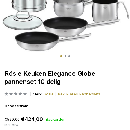
Rösle Keuken Elegance Globe
pannenset 10 delig
Merk:
Rösle
Bekijk alles Pannensets
Choose from:
€424,00
€529,00
Backorder
Incl. btw