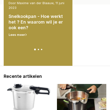
 2023
Door Maxime van der Blaauw, 11 juni
Door Thijs Roelofs, 8 maar
2023
e
Basics van koken 
Snelkookpan - Hoe werkt
en
druk: Hoe u uw
het ? En waarom wil je er
snelkookpan onder 
ook een?
krijgt en indruk ma
uw gasten".
Lees meer
Lees meer
Recente artikelen