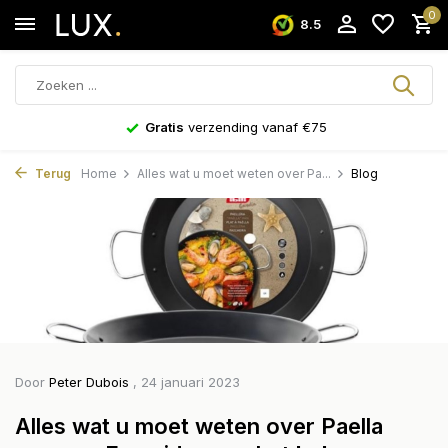
0
8.5
Gratis
verzending vanaf €75
Terug
Home
Alles wat u moet weten over Pa...
Blog
Door
Peter Dubois
, 24 januari 2023
Alles wat u moet weten over Paella