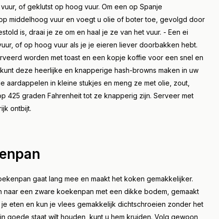
vuur, of geklutst op hoog vuur. Om een op Spanje
op middelhoog vuur en voegt u olie of boter toe, gevolgd door
ld is, draai je ze om en haal je ze van het vuur. - Een ei
ur, of op hoog vuur als je je eieren liever doorbakken hebt.
rveerd worden met toast en een kopje koffie voor een snel en
U kunt deze heerlijke en knapperige hash-browns maken in uw
e aardappelen in kleine stukjes en meng ze met olie, zout,
op 425 graden Fahrenheit tot ze knapperig zijn. Serveer met
jk ontbijt.
kenpan
oekenpan gaat lang mee en maakt het koken gemakkelijker.
an naar een zware koekenpan met een dikke bodem, gemaakt
je eten en kun je vlees gemakkelijk dichtschroeien zonder het
in goede staat wilt houden, kunt u hem kruiden. Volg gewoon