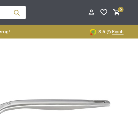
0
erug!
8.5
@
Kiyoh
Account aanmaken
Account aanmaken