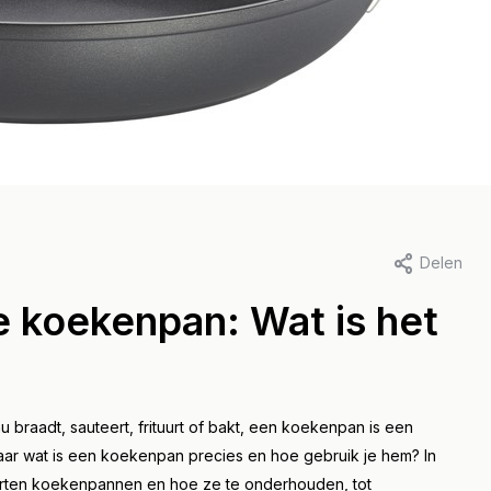
js Roelofs, 8 maart 2023
Door Peter Dubois , 24 januari 
ics van koken
Alles wat u moe
Delen
er druk: Hoe u uw
weten over Pael
e koekenpan: Wat is het
lkookpan onder
pannen: Een gi
nie krijgt en
voor het koken 
ruk maakt op uw
de perfecte Pael
nu braadt, sauteert, frituurt of bakt, een koekenpan is een
ten".
aar wat is een koekenpan precies en hoe gebruik je hem? In
Lees meer
oorten koekenpannen en hoe ze te onderhouden, tot