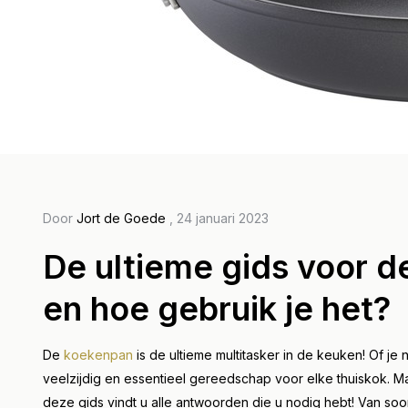
Door Thi
Bas
Door
Jort de Goede
, 24 januari 2023
ond
De ultieme gids voor d
sne
en hoe gebruik je het?
de k
ind
De
koekenpan
is de ultieme multitasker in de keuken! Of je 
gas
veelzijdig en essentieel gereedschap voor elke thuiskok. M
deze gids vindt u alle antwoorden die u nodig hebt! Van s