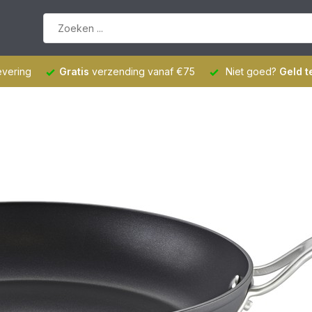
evering
Gratis
verzending vanaf €75
Niet goed?
Geld t