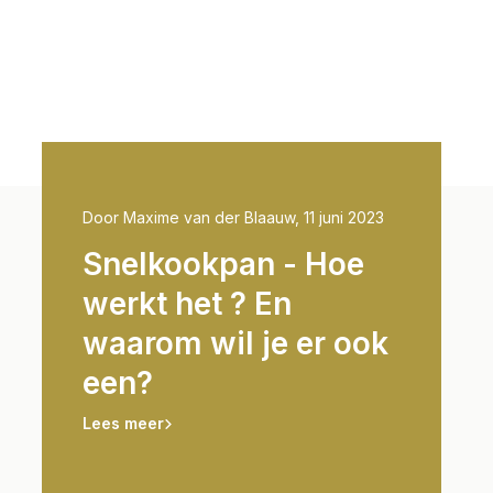
2023
Door Maxime van der Blaauw, 11 juni 2023
Door Thijs R
t
Snelkookpan - Hoe
Basic
la
werkt het ? En
onder
ds
waarom wil je er ook
snelk
van
een?
de kni
la!
indru
Lees meer
gaste