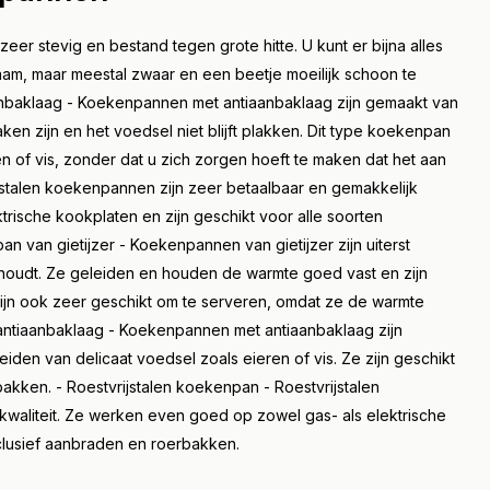
eer stevig en bestand tegen grote hitte. U kunt er bijna alles
aam, maar meestal zwaar en een beetje moeilijk schoon te
baklaag - Koekenpannen met antiaanbaklaag zijn gemaakt van
n zijn en het voedsel niet blijft plakken. Dit type koekenpan
en of vis, zonder dat u zich zorgen hoeft te maken dat het aan
rijstalen koekenpannen zijn zeer betaalbaar en gemakkelijk
ische kookplaten en zijn geschikt voor alle soorten
van gietijzer - Koekenpannen van gietijzer zijn uiterst
oudt. Ze geleiden en houden de warmte goed vast en zijn
zijn ook zeer geschikt om te serveren, omdat ze de warmte
antiaanbaklaag - Koekenpannen met antiaanbaklaag zijn
den van delicaat voedsel zoals eieren of vis. Ze zijn geschikt
kken. - Roestvrijstalen koekenpan - Roestvrijstalen
aliteit. Ze werken even goed op zowel gas- als elektrische
nclusief aanbraden en roerbakken.