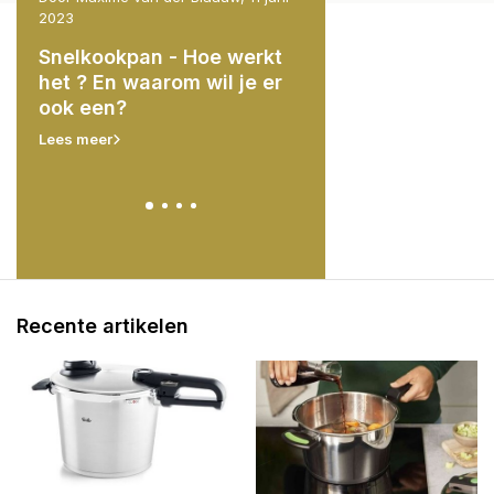
2023
e
Basics van koken 
Snelkookpan - Hoe werkt
en
druk: Hoe u uw
het ? En waarom wil je er
snelkookpan onder 
ook een?
krijgt en indruk ma
uw gasten".
Lees meer
Lees meer
Recente artikelen