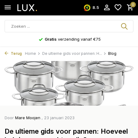
0
8.5
Gratis
verzending vanaf €75
Terug
Home
De ultieme gids voor pannen: H...
Blog
Door
Mare Moojen
, 23 januari 2023
De ultieme gids voor pannen: Hoeveel