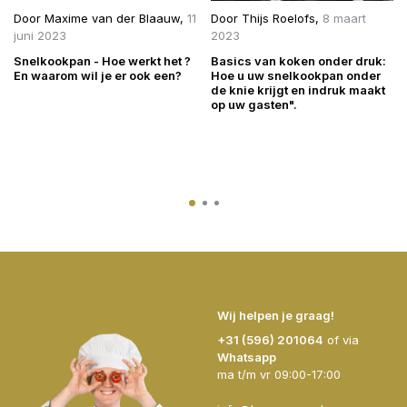
Door
Maxime van der Blaauw
,
11
Door
Thijs Roelofs
,
8 maart
juni 2023
2023
Snelkookpan - Hoe werkt het ?
Basics van koken onder druk:
En waarom wil je er ook een?
Hoe u uw snelkookpan onder
de knie krijgt en indruk maakt
op uw gasten".
Wij helpen je graag!
+31 (596) 201064
of via
Whatsapp
ma t/m vr 09:00-17:00