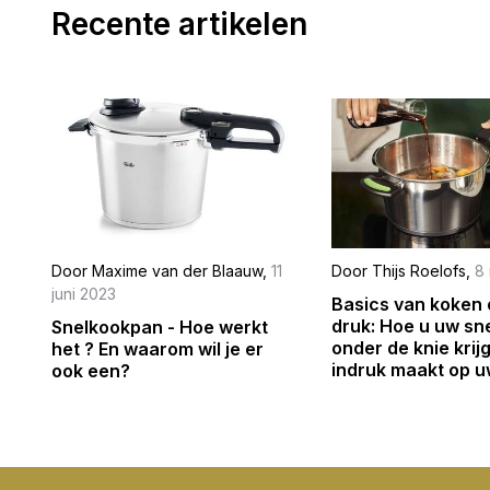
Recente artikelen
Door
Maxime van der Blaauw
,
11
Door
Thijs Roelofs
,
8
juni 2023
Basics van koken
druk: Hoe u uw s
Snelkookpan - Hoe werkt
onder de knie krij
het ? En waarom wil je er
indruk maakt op u
ook een?