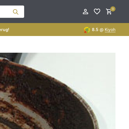
0
erug!
8.5
@
Kiyoh
Account aanmaken
Account aanmaken