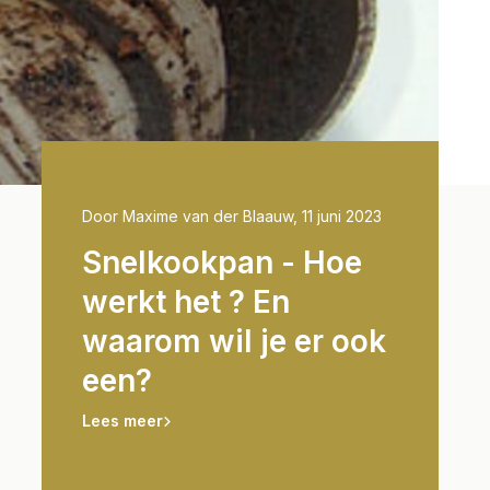
 2023
Door Maxime van der Blaauw, 11 juni 2023
Door Thijs R
 voor
Snelkookpan - Hoe
Basic
Wat is
werkt het ? En
onder
uik je
waarom wil je er ook
snelk
een?
de kni
indru
Lees meer
gaste