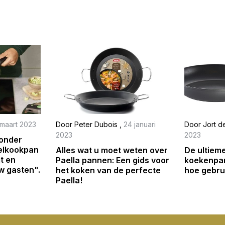
 maart 2023
Door
Peter Dubois
,
24 januari
Door
Jort 
2023
2023
 onder
nelkookpan
Alles wat u moet weten over
De ultieme
gt en
Paella pannen: Een gids voor
koekenpan
w gasten".
het koken van de perfecte
hoe gebrui
Paella!