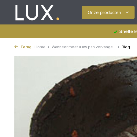
Onze producten
Snelle
l
Terug
Home
Wanneer moet u uw pan vervange...
Blog