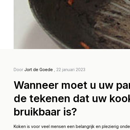
Door Pet
All
Door
Jort de Goede
, 22 januari 2023
wet
Wanneer moet u uw pan
pan
de tekenen dat uw kook
voo
bruikbaar is?
de p
Lees m
Koken is voor veel mensen een belangrijk en plezierig onder