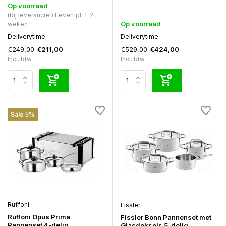
Op voorraad
(bij leverancier) Levertijd: 1-2
Op voorraad
weken
Deliverytime
Deliverytime
€249,00
€529,00
€211,00
€424,00
Incl. btw
Incl. btw
Sale 5%
Ruffoni
Fissler
Ruffoni Opus Prima
Fissler Bonn Pannenset met
Pannenset 4-delig
Glasdeksels 5-delig