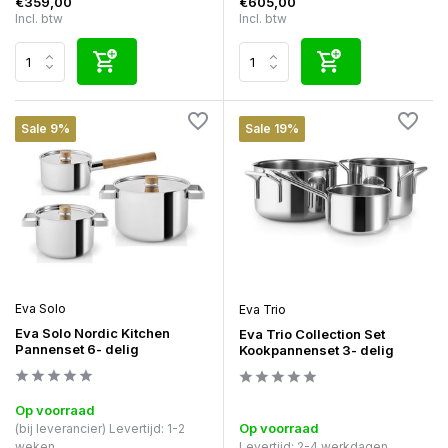
€359,00
€605,00
Incl. btw
Incl. btw
Sale 9%
Sale 19%
Eva Solo
Eva Trio
Eva Solo Nordic Kitchen
Eva Trio Collection Set
Pannenset 6- delig
Kookpannenset 3- delig
Op voorraad
Op voorraad
(bij leverancier) Levertijd: 1-2
weken
Levertijd: 2-4 werkdagen