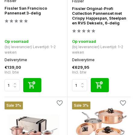
Fissler
Fissler
Fissler San Francisco
Fissler Original-Profi
Pannenset 3-delig
Collection Pannenset met
Crispy Hapjespan, Steelpan
en RVS Deksels, 6-delig
Op voorraad
Op voorraad
(bij leverancier) Levertijd: 1-2
(bij leverancier) Levertijd: 1-2
weken
weken
Deliverytime
Deliverytime
€139,00
€629,95
Incl. btw
Incl. btw
Sale 3%
Sale 3%