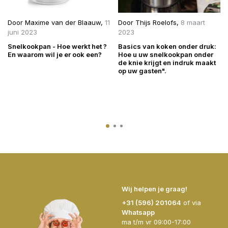
Door
Maxime van der Blaauw
,
11
Door
Thijs Roelofs
,
8 maart
juni 2023
2023
Snelkookpan - Hoe werkt het ?
Basics van koken onder druk:
En waarom wil je er ook een?
Hoe u uw snelkookpan onder
de knie krijgt en indruk maakt
op uw gasten".
Wij helpen je graag!
+31 (596) 201064
of via
Whatsapp
ma t/m vr 09:00-17:00