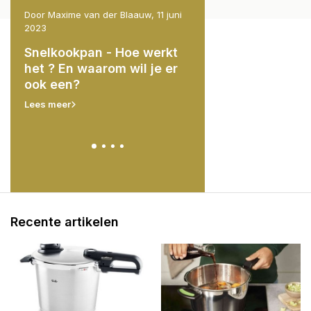
 2023
Door Maxime van der Blaauw, 11 juni
Door Thijs Roelofs, 8 maar
2023
e
Basics van koken 
Snelkookpan - Hoe werkt
en
druk: Hoe u uw
het ? En waarom wil je er
snelkookpan onder 
ook een?
krijgt en indruk ma
uw gasten".
Lees meer
Lees meer
Recente artikelen