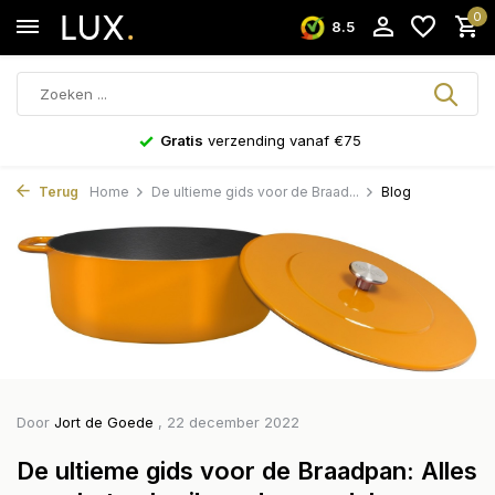
0
8.5
Gratis
verzending vanaf €75
Terug
Home
De ultieme gids voor de Braad...
Blog
Door
Jort de Goede
, 22 december 2022
De ultieme gids voor de Braadpan: Alles