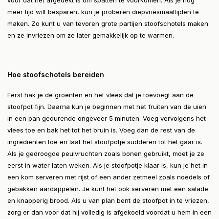
voor dat het afgedekt is om spatten te voorkomen. Als je nog
meer tijd wilt besparen, kun je proberen diepvriesmaaltijden te
maken. Zo kunt u van tevoren grote partijen stoofschotels maken
en ze invriezen om ze later gemakkelijk op te warmen.
Hoe stoofschotels bereiden
Eerst hak je de groenten en het vlees dat je toevoegt aan de
stoofpot fijn. Daarna kun je beginnen met het fruiten van de uien
in een pan gedurende ongeveer 5 minuten. Voeg vervolgens het
vlees toe en bak het tot het bruin is. Voeg dan de rest van de
ingrediënten toe en laat het stoofpotje sudderen tot het gaar is.
Als je gedroogde peulvruchten zoals bonen gebruikt, moet je ze
eerst in water laten weken. Als je stoofpotje klaar is, kun je het in
een kom serveren met rijst of een ander zetmeel zoals noedels of
gebakken aardappelen. Je kunt het ook serveren met een salade
en knapperig brood. Als u van plan bent de stoofpot in te vriezen,
zorg er dan voor dat hij volledig is afgekoeld voordat u hem in een