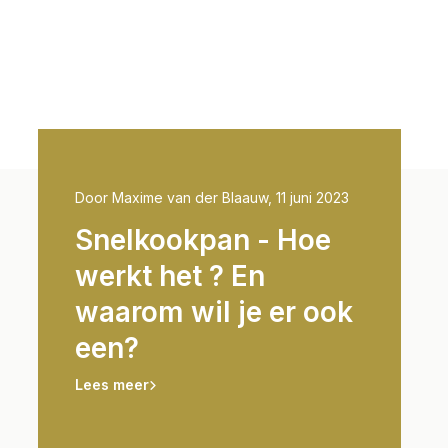
 2023
Door Maxime van der Blaauw, 11 juni 2023
Door Thijs R
 voor
Snelkookpan - Hoe
Basic
Wat is
werkt het ? En
onder
uik je
waarom wil je er ook
snelk
een?
de kni
indru
Lees meer
gaste