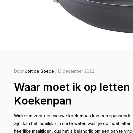
Door Pet
All
Door
Jort de Goede
, 13 december 2022
wet
Waar moet ik op letten 
pan
Koekenpan
voo
de p
Winkelen voor een nieuwe koekenpan kan een spannende maa
zijn, kan het moeilijk zijn om te weten waar je op moet letten
Lees m
heerlijke maaltijden, dus het is belangrijk om een pan te vi