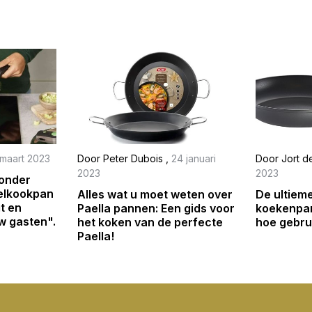
 maart 2023
Door
Peter Dubois
,
24 januari
Door
Jort 
2023
2023
 onder
nelkookpan
Alles wat u moet weten over
De ultieme
gt en
Paella pannen: Een gids voor
koekenpan
w gasten".
het koken van de perfecte
hoe gebrui
Paella!