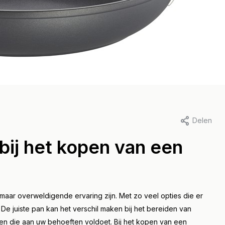
er Dubois , 24 januari 2023
Door Jort de Goede , 24 januari
es wat u moet
De ultieme gids
Delen
en over Paella
de koekenpan: 
bij het kopen van een
nen: Een gids
het en hoe gebr
r het koken van
het?
erfecte Paella!
Lees meer
r overweldigende ervaring zijn. Met zo veel opties die er
. De juiste pan kan het verschil maken bij het bereiden van
eer
nden die aan uw behoeften voldoet. Bij het kopen van een