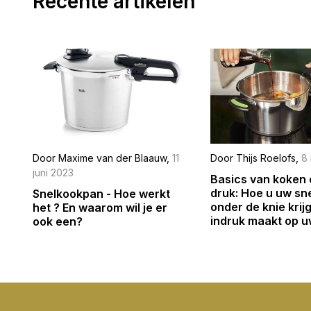
Recente artikelen
Door
Maxime van der Blaauw
,
11
Door
Thijs Roelofs
,
8
juni 2023
Basics van koken
druk: Hoe u uw s
Snelkookpan - Hoe werkt
onder de knie krij
het ? En waarom wil je er
indruk maakt op u
ook een?