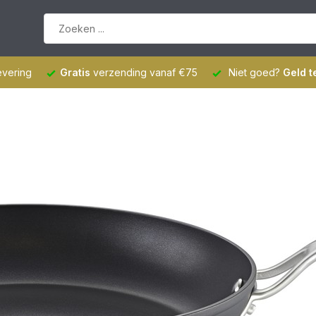
evering
Gratis
verzending vanaf €75
Niet goed?
Geld t