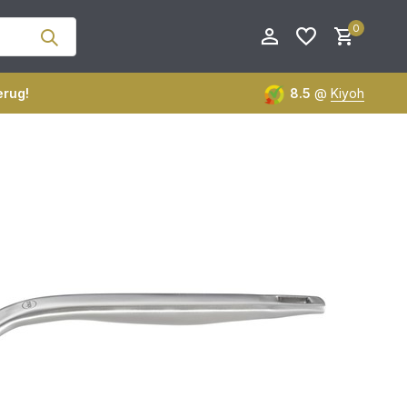
0
erug!
8.5
@
Kiyoh
Account aanmaken
Account aanmaken