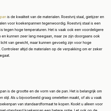
npan
is de kwaliteit van de materialen. Roestvrij staal, gietijzer en
ialen voor koekenpannen tegenwoordig. Roestvrij staal is een
is tegen hoge temperaturen. Het is vaak ook een voordeligere
am en kunnen zeer lang meegaan, maar ze zijn doorgaans ook
icht van gewicht, maar kunnen gevoelig zijn voor hoge
. Controleer altijd de materialen op de verpakking om er zeker
eegaat.
pan is de grootte en de vorm van de pan. Het is belangrijk om
stijl. Als u bijvoorbeeld graag omeletten maakt, of als u vaak
oekenpan van standaardformaat te kopen. Kookt u alleen voor
e, niet-standaard koekenpan een betere optie. Let ook op de