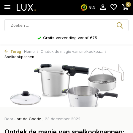
0
8.5
Niet goed?
Geld terug!
Terug
Home
Ontdek de magie van snelkookpa...
Snelkookpannen
Door
Jort de Goede
, 23 december 2022
Ontdek de magie van snelkookpannen: