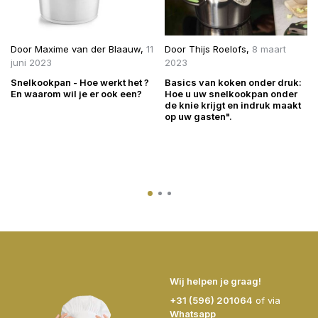
Door
Maxime van der Blaauw
,
11
Door
Thijs Roelofs
,
8 maart
juni 2023
2023
Snelkookpan - Hoe werkt het ?
Basics van koken onder druk:
En waarom wil je er ook een?
Hoe u uw snelkookpan onder
de knie krijgt en indruk maakt
op uw gasten".
Wij helpen je graag!
+31 (596) 201064
of via
Whatsapp